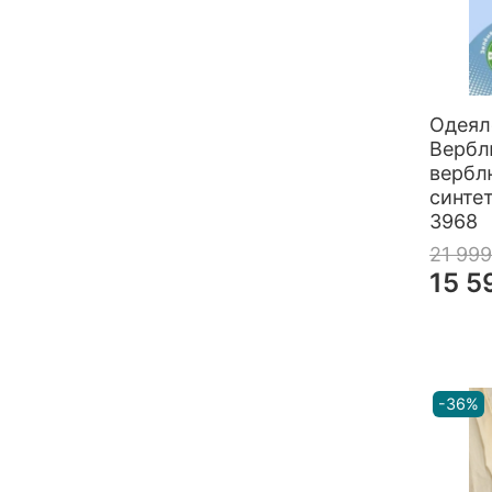
Одея
Вербл
вербл
синтет
3968
21 999
15 5
-36%