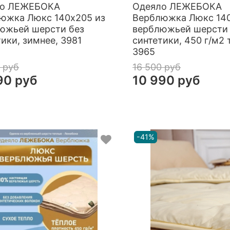
ло ЛЕЖЕБОКА
Одеяло ЛЕЖЕБОКА
южка Люкс 140х205 из
Верблюжка Люкс 140
южьей шерсти без
верблюжьей шерсти 
ики, зимнее, 3981
синтетики, 450 г/м2 
3965
 руб
16 500 руб
90 руб
10 990 руб
-41%