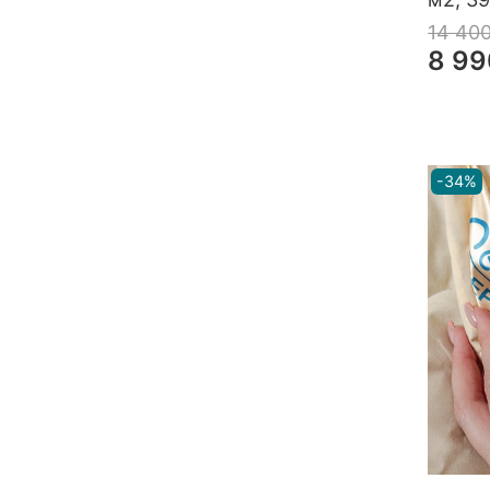
14 40
8 99
-34%