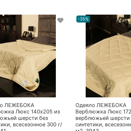
-35%
ло ЛЕЖЕБОКА
Одеяло ЛЕЖЕБОКА
южка Люкс 140х205 из
Верблюжка Люкс 172
южьей шерсти без
верблюжьей шерсти 
ики, всесезонное 300 г/
синтетики, всесезонн
941
м2, 3943