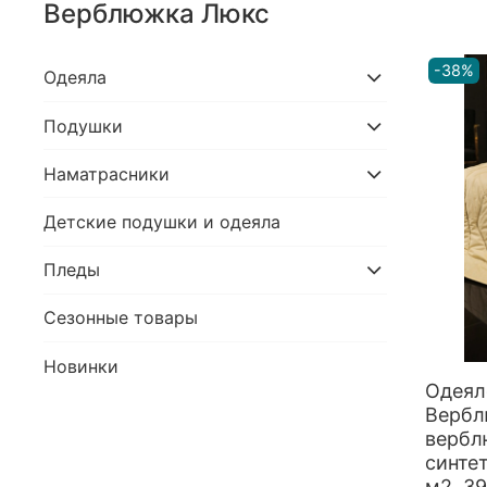
Верблюжка Люкс
-38%
Одеяла
Подушки
Наматрасники
Детские подушки и одеяла
Пледы
Сезонные товары
Новинки
Одея
Вербл
вербл
синтет
м2, 3