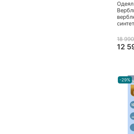
Одея
Вербл
вербл
синтет
18 990
12 5
-29%