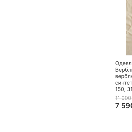
Одея
Вербл
вербл
синте
150, 3
11 900
7 59