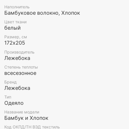
Наполнитель
Ткань:
100 % хлопок, перкаль.
Бамбуковое волокно, Хлопок
Наполнитель:
50 % бамбук, 50% хлопок, вес
наполнителя 1060 г, плотность 300 г/м2
Цвет ткани
Цвет:
белый
белый
Размер, см
172х205
Производитель
Лежебока
Степень теплоты
всесезонное
Бренд
Лежебока
Тип
Одеяло
Название модели
Бамбук и Хлопок
Код ОКПД/ТН ВЭД текстиль