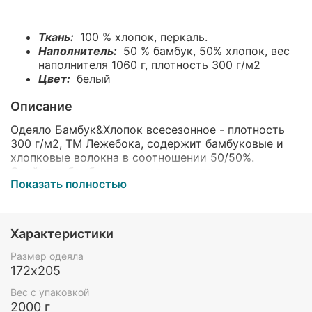
Ткань:
100 % хлопок, перкаль.
Наполнитель:
50 % бамбук, 50% хлопок, вес
наполнителя 1060 г, плотность 300 г/м2
Цвет:
белый
Описание
Одеяло Бамбук&Хлопок всесезонное - плотность
300 г/м2, ТМ Лежебока, содержит бамбуковые и
хлопковые волокна в соотношении 50/50%.
Свойства бамбукового волокна: его
Показать полностью
гигроскопичность, антибактериальность, в
сочетании со свойствами натурального хлопка,
позволяют создавать хорошие климатические
условия для сна. Под таким одеялом не жарко и не
Характеристики
холодно, одеяло гипоаллергенно (его можно
стирать). Чехол — из плотной ткани полотняного
Размер одеяла
плетения - перкаль, что добавляет изделию
172х205
долговечность и прочность.
Вес с упаковкой
2000 г