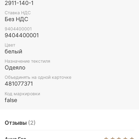
проветривание и сухая чистка
2911-140-1
Ставка НДС
Без НДС
9404400001
9404400001
Цвет
белый
Назначение текстиля
Одеяло
Объединять на одной карточке
481077371
Код маркировки
false
Отзывы
(2)
Анна Гео